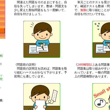
間違えた問題をそのままにすると、自
単元ごとのテストを受け
信を失ってしまいます。数値・問題文を
す。確認テストも数値・問
少し変えた類似問題をもう一度解いて、
で、
無限
に取り組むことが
自信を付けましょう。
自信を付けたいですね。
相
お
《問題前の説明》
《
2400種類以上
ある問題量
問題前の説明文を読めば、問題集を取
問題集は取り組みやすい
り組むハードルがかなり下がります。予
わっています。一般の問題
ッ
習用にも適しています。
上の問題種類があります。
究
、
教