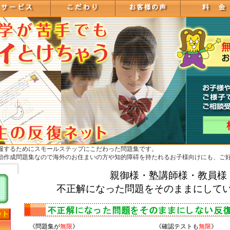
服するためにスモールステップにこだわった問題集です。
動作成問題集なので海外のお住まいの方や知的障碍を持たれるお子様向けにも、ご
親御様・塾講師様・教員様
不正解になった問題をそのままにして
《問題集が
無限
》
《確認テストも
無限
》