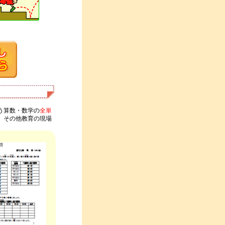
う算数・数学の
全単
、その他教育の現場