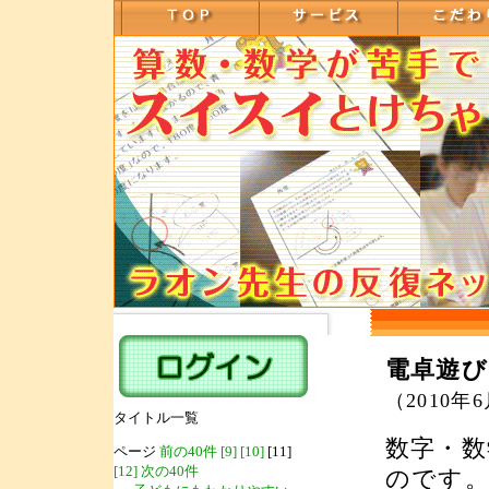
電卓遊び
（2010年
タイトル一覧
数字・
ページ
前の40件
[9]
[10]
[11]
[12]
次の40件
のです