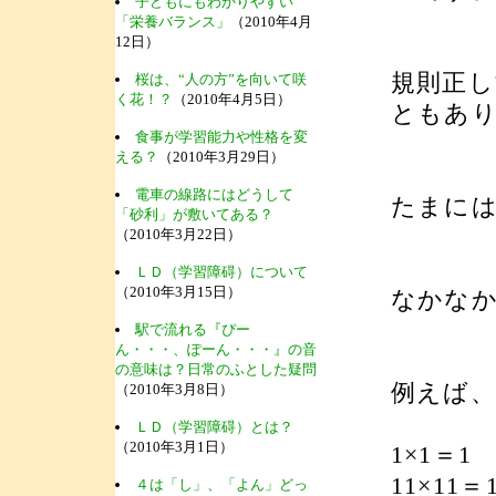
子どもにもわかりやすい
「栄養バランス」
（2010年4月
12日）
規則正
桜は、“人の方”を向いて咲
く花！？
（2010年4月5日）
ともあ
食事が学習能力や性格を変
える？
（2010年3月29日）
電車の線路にはどうして
たまに
「砂利」が敷いてある？
（2010年3月22日）
ＬＤ（学習障碍）について
（2010年3月15日）
なかな
駅で流れる『ぴー
ん・・・、ぽーん・・・』の音
の意味は？日常のふとした疑問
例えば
（2010年3月8日）
ＬＤ（学習障碍）とは？
（2010年3月1日）
1×1＝1
11×11＝
４は「し」、「よん」どっ