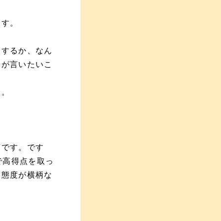
ます。
とするか、なん
分が言いたいこ
す。
変です。です
で高得点を取っ
「態度が横柄な