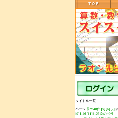
タイトル一覧
ページ
前の40件
[5]
[6]
[7]
[8
[9]
[10]
[11]
[12]
次の40件