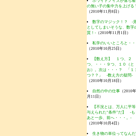
ホワイトノイズが落ち着
の無い子の集中力を上げる
（2010年11月8日）
数字のマジック！？ -
としてしまいそうな、数字
質！-
（2010年11月1日）
私学のいいところと・・
（2010年10月25日）
【数え方】 １つ、２
つ、・・・９つ、１０（と
お）。次は・・・？ 「１
つ？？」 -数え方の疑問-
（2010年10月18日）
自然の中の仕事
（2010年
月11日）
【不況とは、万人に平等
与えられた“条件”だ】 -も
あと一歩、前へ・・・。-
（2010年10月4日）
生き物の単位ってなんだ