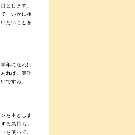
科目とします。
して、いかに相
言いたいことを
高学年になれば
であれば、英語
いいですね。
ョンを主としま
とする気持ち」
ットを使って、