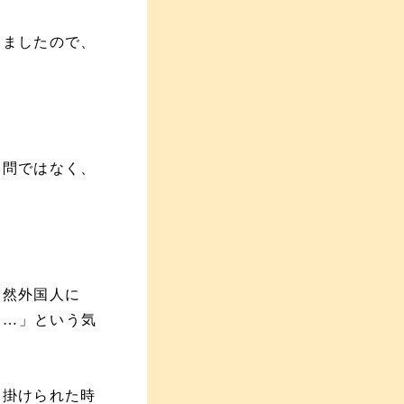
きましたので、
学問ではなく、
突然外国人に
よう…」という気
を掛けられた時