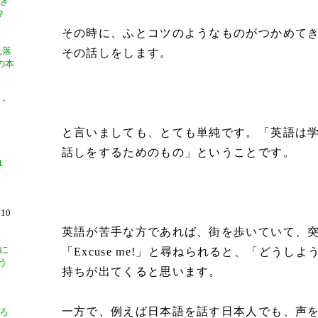
き
？
その時に、ふとコツのようなものがつかめて
見落
その話しをします。
の本
・
と言いましても、とても単純です。「英語は
話しをするためのもの」ということです。
１
10
英語が苦手な方であれば、街を歩いていて、
に
「Excuse me!」と尋ねられると、「どうし
う
持ちが出てくると思います。
一方で、例えば日本語を話す日本人でも、声
ろ