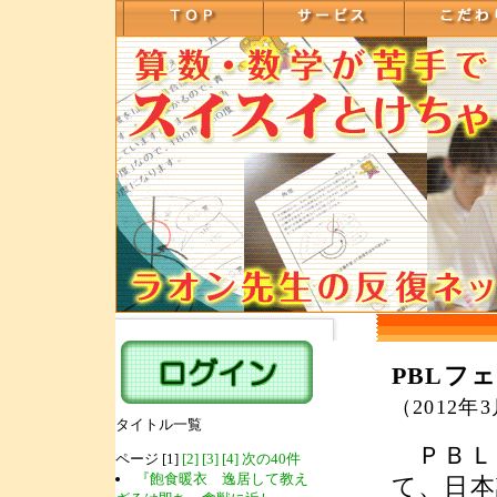
PBLフ
（2012年
タイトル一覧
ＰＢＬとはP
ページ [1]
[2]
[3]
[4]
次の40件
『飽食暖衣 逸居して教え
て、日