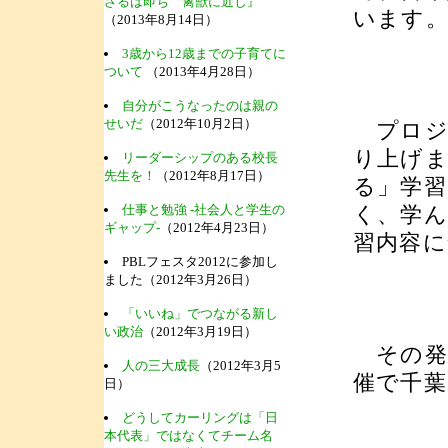
ざるは即ち 禽獣に近し』
います
（2013年8月14日）
3歳から12歳までの子育てに
ついて
（2013年4月28日）
自分がこうなったのは親の
せいだ
（2012年10月2日）
プロジ
り上げま
リーダーシップのある校長
先生を！
（2012年8月17日）
る」学
仕事と勉強 -社会人と学生の
く、学
ギャップ-
（2012年4月23日）
習内容に
PBLフェスタ2012に参加し
ました（2012年3月26日）
「いいね」でつながる新し
い政治
（2012年3月19日）
その発表
人の三大成長
（2012年3月5
催で千葉
日）
どうしてカーリングは「日
本代表」ではなくてチーム名