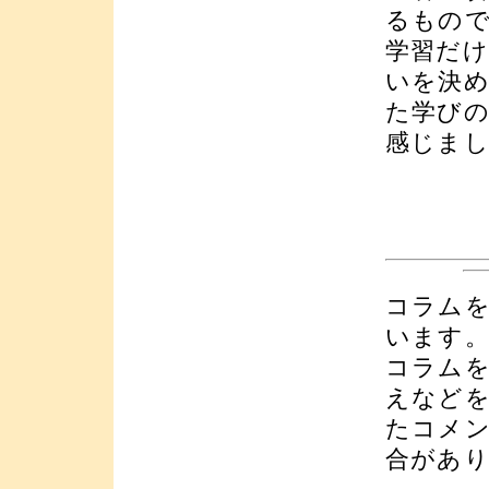
るもの
学習だ
いを決
た学び
感じま
コラム
います
コラム
えなど
たコメ
合があ