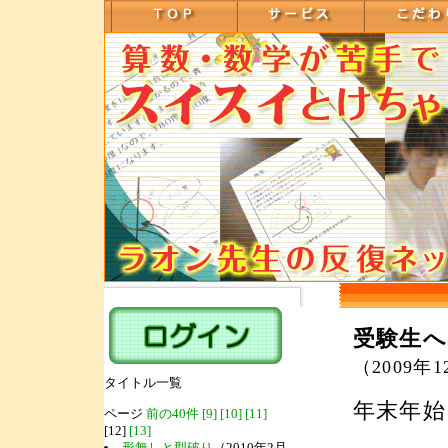
受験生
（2009年
タイトル一覧
年末年始
ページ
前の40件
[9]
[10]
[11]
[12]
[13]
形無しと型破り
（2010年2月