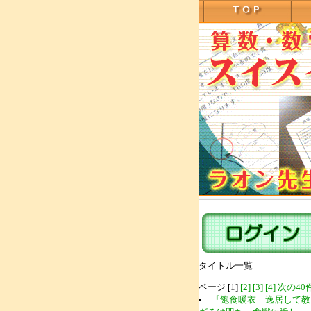
タイトル一覧
ページ [1]
[2]
[3]
[4]
次の40
『飽食暖衣 逸居して教