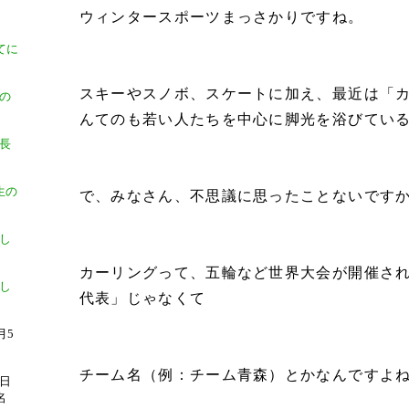
ウィンタースポーツまっさかりですね。
てに
スキーやスノボ、スケートに加え、最近は「
の
んてのも若い人たちを中心に脚光を浴びてい
長
）
生の
で、みなさん、不思議に思ったことないです
）
加し
カーリングって、五輪など世界大会が開催さ
し
代表」じゃなくて
月5
チーム名（例：チーム青森）とかなんですよ
日
名