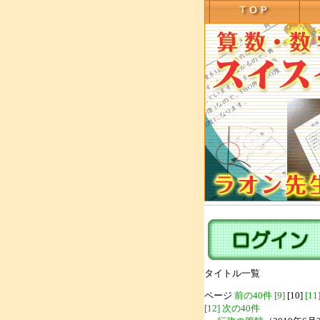
タイトル一覧
ページ
前の40件
[9]
[10]
[11
[12]
次の40件