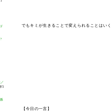
1
でもキミが生きることで変えられることはい
ド
!?
味／
年5
係
【今日の一言】