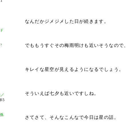
1
なんだかジメジメした日が続きます。
ド
!?
でももうすぐその梅雨明けも近いそうなので
キレイな星空が見えるようになるでしょう。
そういえば七夕も近いですしね。
味／
年5
係
さてさて、そんなこんなで今日は星の話。