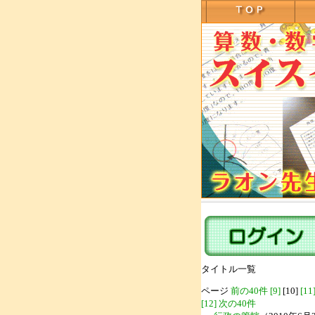
タイトル一覧
ページ
前の40件
[9]
[10]
[11
[12]
次の40件