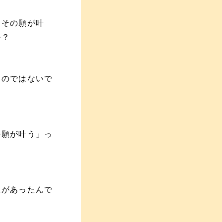
、その願が叶
か？
たのではないで
の願が叶う」っ
組があったんで